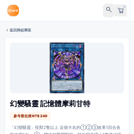
search
chevron_left
返回牌組專區
幻變騷靈 記憶體摩莉甘特
參考最低價 NT$ 249
「幻變騷靈」怪獸2隻以上 這個卡名的①②③效果1回合各