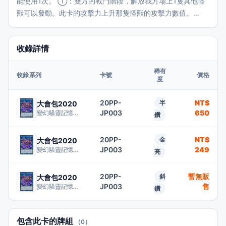
能使用1次。 ①：雙方的戰鬥階段，解放我方場上1隻其他怪
獸可以發動。此卡的攻擊力上升那隻怪獸的攻擊力數值。
②：此卡戰鬥破壞怪獸時可以發動。選對手場上1隻怪獸破
壞。破壞的場合，此卡只有1次可以繼續攻擊。 ③：此卡被破
收錄詳情
壞的場合，可以將我方墓地1隻怪獸除外作為代替。
稀有
收錄系列
卡號
價格
度
20PP-
NT$
半
大會包2020
JP003
650
變幻騷靈記憶體摩莉甘
鑽
20PP-
NT$
金
大會包2020
JP003
249
變幻騷靈記憶體摩莉甘
亮
20PP-
暫無販
斜
大會包2020
JP003
售
變幻騷靈記憶體摩莉甘
鑽
包含此卡的牌組
（0）