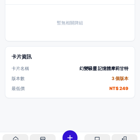
暫無相關牌組
卡片資訊
卡片名稱
幻變騷靈 記憶體摩莉甘特
版本數
3 個版本
最低價
NT$ 249