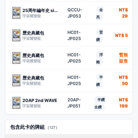
QCCU-
NT$
金
25周年編年史 side:團結
JP053
29
宇宙耀變龍
亮
HC01-
普
歷史典藏包
NT$ 5
JP025
宇宙耀變龍
鑽
HC01-
暫無
浮
歷史典藏包
JP025
販售
宇宙耀變龍
雕
HC01-
NT$
半
歷史典藏包
JP025
50
宇宙耀變龍
鑽
20AP-
NT$
半鑽
20AP 2nd WAVE
JP051
199
宇宙耀變龍
全鑽
包含此卡的牌組
（127）