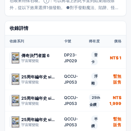
召喚來特殊召喚。 ①：可以將場上的此卡直到結束階段除
外，從以下效果選擇1個發動。 ●對手發動魔法、陷阱、怪獸
的效果時可以發動。那個發動無效並破壞。 ●對手將怪獸召
喚、反轉召喚、特殊召喚之際可以發動。使其無效，那些怪獸
收錄詳情
破壞。 ●對手怪獸的攻擊宣言時可以發動。那次攻擊無效，那
之後戰鬥階段結束。
收錄系列
卡號
稀有度
價格
DP23-
普
傳奇決鬥者篇 6
NT$ 1
JP029
宇宙耀變龍
卡
QCCU-
暫無
浮
25周年編年史 side:團結
JP053
販售
宇宙耀變龍
雕
QCCU-
NT$
25th
25周年編年史 side:團結
JP053
1,999
宇宙耀變龍
金鑽
QCCU-
暫無
半
25周年編年史 side:團結
JP053
販售
宇宙耀變龍
鑽