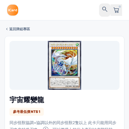
search
chevron_left
返回牌組專區
宇宙耀變龍
參考最低價 NT$ 1
同步怪獸協調+協調以外的同步怪獸2隻以上 此卡只能用同步