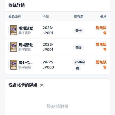
收錄詳情
收錄系列
卡號
稀有度
價格
2023-
暫無販
現場活動
普卡
JP001
售
異宇宙龍
2023-
暫無販
現場活動
亮面
JP001
售
異宇宙龍
WPP5-
暫無販
25th金
海外包2024
JP000
售
異宇宙龍
鑽
包含此卡的牌組
（0）
暫無相關牌組