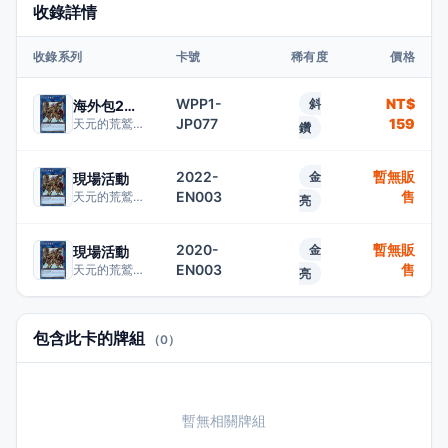
收錄詳情
收錄系列
卡號
稀有度
價格
WPP1-
NT$
斜
海外包2020
JP077
159
天元的荒鷲王
鑽
2022-
暫無販
金
現場活動
EN003
售
天元的荒鷲王
亮
2020-
暫無販
金
現場活動
EN003
售
天元的荒鷲王
亮
包含此卡的牌組
（0）
暫無相關牌組