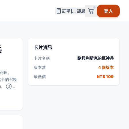
登入
訂單
訊息
兵
卡片資訊
卡片名稱
歐貝利斯克的巨神兵
版本數
4 個版本
召喚。
最低價
NT$ 109
此卡的召喚
。 ③：
我方場上
部破壞。
。 ⑤：
此卡送去墓