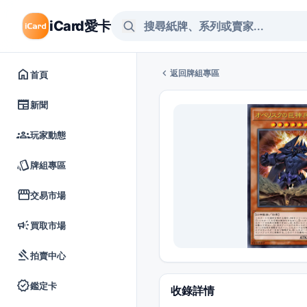
iCard愛卡
home
chevron_left
返回牌組專區
首頁
newspaper
新聞
groups
玩家動態
style
牌組專區
storefront
交易市場
campaign
買取市場
gavel
拍賣中心
verified
鑑定卡
收錄詳情