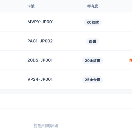
卡號
稀有度
MVPY-JP001
KC紋鑽
PAC1-JP002
白鑽
20DS-JP001
N
20th紅鑽
VP24-JP001
25th金鑽
暫無相關牌組