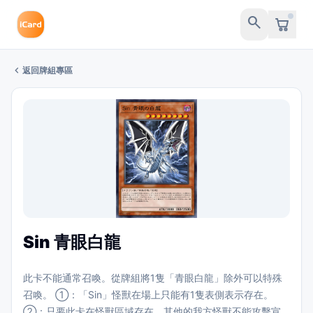
search
chevron_left
返回牌組專區
Sin 青眼白龍
此卡不能通常召喚。從牌組將1隻「青眼白龍」除外可以特殊
召喚。 ①：「Sin」怪獸在場上只能有1隻表側表示存在。
②：只要此卡在怪獸區域存在，其他的我方怪獸不能攻擊宣