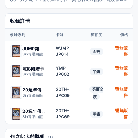
言。 ③：沒有場地魔法卡表側表示存在的場合，此卡破壞。
收錄詳情
收錄系列
卡號
稀有度
價格
WJMP-
暫無販
JUMP雜誌卡
金亮
JP014
售
Sin青眼白龍
YMP1-
暫無販
電影附贈卡
半鑽
JP002
售
Sin青眼白龍
20TH-
暫無販
亮面全
20週年傳說收藏
JPC69
售
Sin青眼白龍
鑽
20TH-
暫無販
20週年傳說收藏
半鑽
JPC69
售
Sin青眼白龍
包含此卡的牌組
（1）