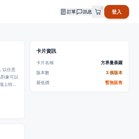
登入
訂單
訊息
卡片資訊
卡片名稱
方界曼荼羅
，以任意
版本數
3 個版本
為對象可以
最低價
暫無販售
場上特殊
已放置方
②：只要
獸的效果無
合，此卡