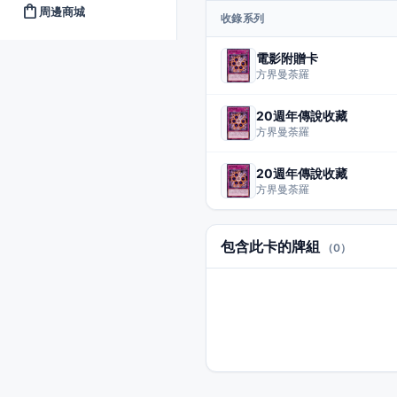
shopping_bag
周邊商城
收錄系列
電影附贈卡
方界曼荼羅
20週年傳說收藏
方界曼荼羅
20週年傳說收藏
方界曼荼羅
包含此卡的牌組
（0）