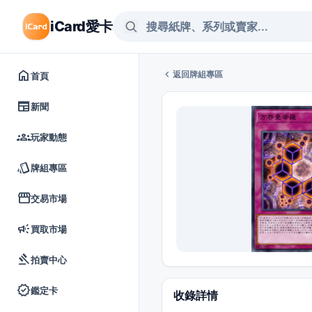
iCard愛卡
home
chevron_left
返回牌組專區
首頁
newspaper
新聞
groups
玩家動態
style
牌組專區
storefront
交易市場
campaign
買取市場
gavel
拍賣中心
verified
鑑定卡
收錄詳情