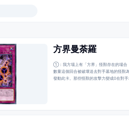
方界曼荼羅
①：我方場上有「方界」怪獸存在的場合
數量這個回合被破壞送去對手墓地的怪獸
發動此卡。那些怪獸的攻擊力變成0在對手
召喚，給那些怪獸各放置1個方界計數器。
界計數器的怪獸不能攻擊，效果無效化。 
對象怪獸在對手場上存在，對手發動的怪
效化。 ③：對象怪獸全部從場上離開的場
破壞。