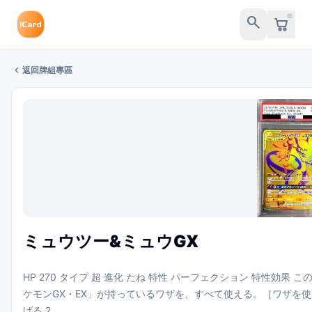
search
chevron_left
返回牌組專區
ミュウツー&ミュウGX
HP 270 タイプ 超 進化 たね 特性 パーフェクション 特性効
ケモンGX・EX」が持っているワザを、すべて使える。［ワザを使うため
げる 2