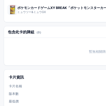
ミュウツー&ミュウGX
包含此卡的牌組
（0）
暫無相關牌
卡片資訊
卡片名稱
版本數
最低價