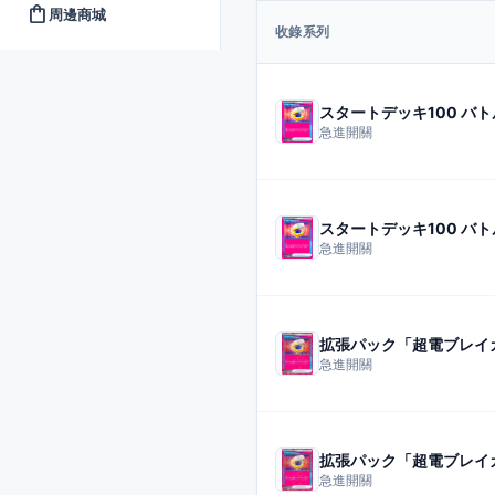
shopping_bag
周邊商城
收錄系列
スタートデッキ100 バ
急進開關
スタートデッキ100 バ
急進開關
拡張パック「超電ブレイ
急進開關
拡張パック「超電ブレイ
急進開關