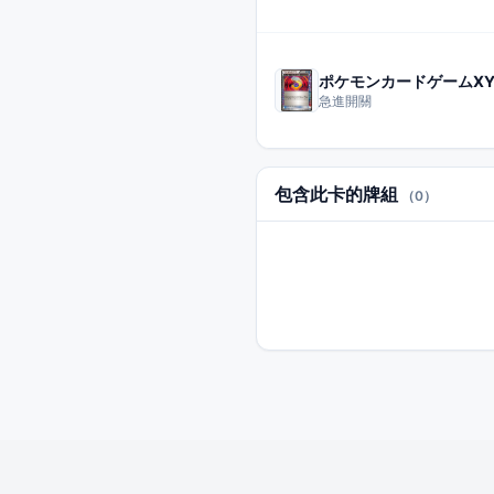
急進開關
包含此卡的牌組
（0）