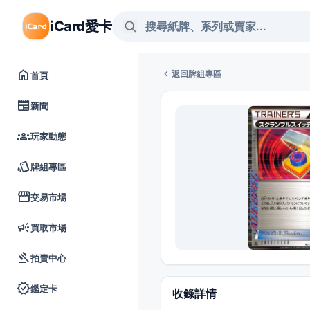
iCard愛卡
home
chevron_left
返回牌組專區
首頁
newspaper
新聞
groups
玩家動態
style
牌組專區
storefront
交易市場
campaign
買取市場
gavel
拍賣中心
verified
鑑定卡
收錄詳情