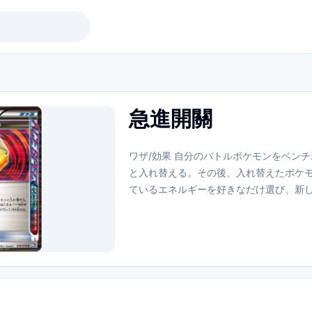
急進開關
ワザ/効果 自分のバトルポケモンをベン
と入れ替える。その後、入れ替えたポケ
ているエネルギーを好きなだけ選び、新
場に出したポケモンにつけ替える。グッ
の番に何枚でも使える。ACESPECカード
デッキにつき1枚しか入れられない。