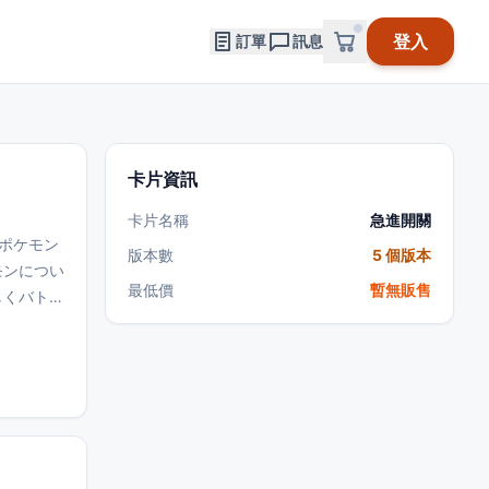
登入
訂單
訊息
卡片資訊
卡片名稱
急進開關
チポケモン
版本數
5 個版本
モンについ
最低價
暫無販售
しくバトル
ズは、自分
は、1つの