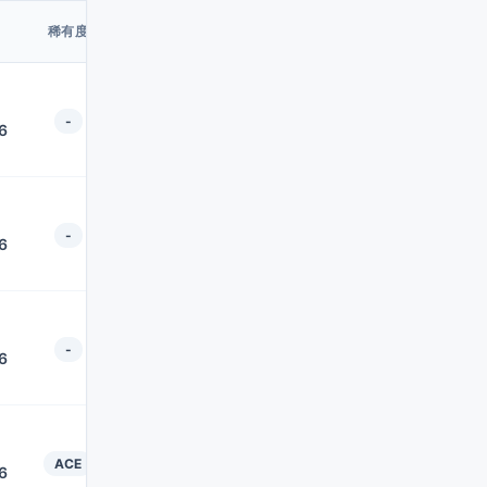
價
稀有度
格
暫
無
-
6
販
售
暫
無
-
6
販
售
暫
無
-
6
販
售
暫
無
ACE
6
販