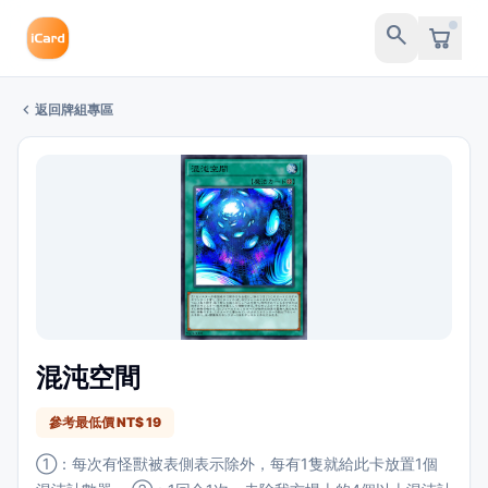
search
chevron_left
返回牌組專區
混沌空間
參考最低價 NT$ 19
①：每次有怪獸被表側表示除外，每有1隻就給此卡放置1個