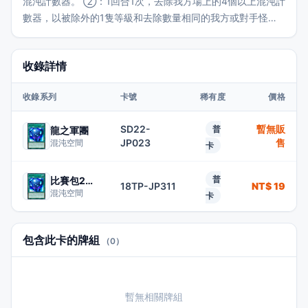
混沌計數器。 ②：1回合1次，去除我方場上的4個以上混沌計
數器，以被除外的1隻等級和去除數量相同的我方或對手怪獸
為對象可以發動。那隻怪獸在我方場上特殊召喚。 ③：場上
的此卡被對手的效果送去墓地時可以發動。從牌組將1隻等級
收錄詳情
在此卡放置的混沌計數器數量以下的光、闇屬性怪獸加入手
牌。
收錄系列
卡號
稀有度
價格
SD22-
暫無販
普
龍之軍團
JP023
售
混沌空間
卡
普
比賽包2018
18TP-JP311
NT$ 19
混沌空間
卡
包含此卡的牌組
（0）
暫無相關牌組