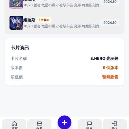
2024.10
10/20 哲会 竜星の嵐 小倉駅前店 殿軍 維薩斯刻魔
維薩斯
上位牌組
2024.10
10/20 哲会 竜星の嵐 小倉駅前店 殿軍 維薩斯刻魔
卡片資訊
卡片名稱
E.HERO 光稜鏡
版本數
9 個版本
最低價
暫無販售
首頁
交易
訊息
登入