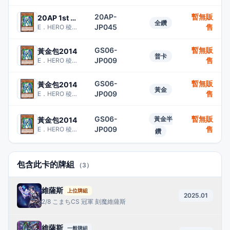
20AP-
暫無販
20AP 1st WAVE
全鑽
JP045
售
E．HERO 稜鏡人
GS06-
暫無販
黃金包2014
普卡
JP009
售
E．HERO 稜鏡人
GS06-
暫無販
黃金包2014
黃金
JP009
售
E．HERO 稜鏡人
GS06-
暫無販
黃金半
黃金包2014
JP009
售
E．HERO 稜鏡人
鑽
包含此卡的牌組
（3）
維薩斯
上位牌組
2025.01
2/8 こまちCS 冠軍 刻魔維薩斯
維薩斯
一般牌組