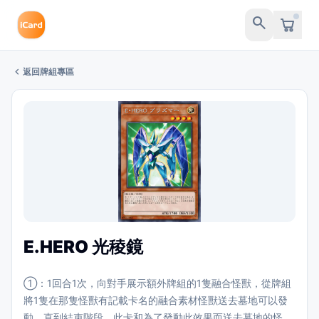
search
chevron_left
返回牌組專區
E.HERO 光稜鏡
①：1回合1次，向對手展示額外牌組的1隻融合怪獸，從牌組
將1隻在那隻怪獸有記載卡名的融合素材怪獸送去墓地可以發
動。直到結束階段，此卡和為了發動此效果而送去墓地的怪獸