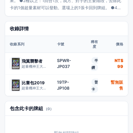
果。 ●2種以上：1回合1次，我方、對手的主要階段，去除此
卡的1個超量素材可以發動。選場上的1張卡回到牌組。 ●4種
以上：此卡不受「超級量子」卡片以外的卡的效果影響。 ●6
種以上：對手不能用卡的效果從牌組將卡加入手牌。 ②：此
收錄詳情
卡被送去墓地的場合可以發動。從我方墓地選3種「超級量子
機獸」超量怪獸各1隻特殊召喚。
稀有
收錄系列
卡號
價格
度
SPWR-
NT$
半
飛翼襲擊者
JP037
99
超量機神王大帝巨神
鑽
19TP-
暫無販
普
比賽包2019
JP108
售
超量機神王大帝巨神
卡
包含此卡的牌組
（0）
暫無相關牌組