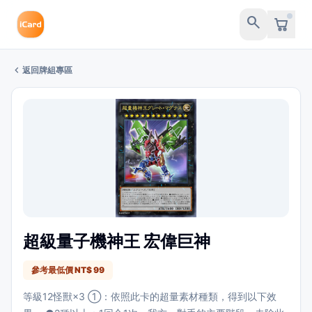
search
chevron_left
返回牌組專區
超級量子機神王 宏偉巨神
參考最低價 NT$ 99
等級12怪獸×3 ①：依照此卡的超量素材種類，得到以下效