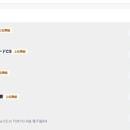
上位牌組
ードCS
上位牌組
位牌組
賽
上位牌組
 CS in TOKYO 4強 電子龍K9