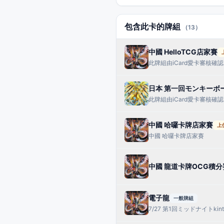
包含此卡的牌組
（13）
中國 HelloTCG店家賽
此牌組由iCard愛卡審核確認
日本 第一回モンキーボ
此牌組由iCard愛卡審核確認
中國 哈囉卡牌店家賽
上
中國 哈囉卡牌店家賽
中國 龍道卡牌OCG積分
電子龍
一般牌組
7/27 第1回ミッドナイトkinta