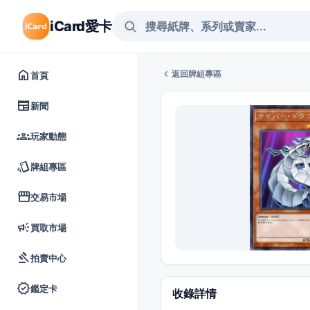
iCard愛卡
home
chevron_left
返回牌組專區
首頁
newspaper
新聞
groups
玩家動態
style
牌組專區
storefront
交易市場
campaign
買取市場
gavel
拍賣中心
verified
鑑定卡
收錄詳情