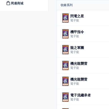
shopping_bag
周邊商城
收錄系列
閃電之星
電子龍
機甲指令
電子龍
龍之軍團
電子龍
機光龍襲雷
電子龍
機光龍襲雷
電子龍
電子流繼承者
電子龍