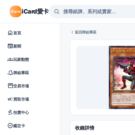
iCard愛卡
home
chevron_left
返回牌組專區
首頁
newspaper
新聞
groups
玩家動態
style
牌組專區
storefront
交易市場
campaign
買取市場
gavel
拍賣中心
verified
鑑定卡
收錄詳情