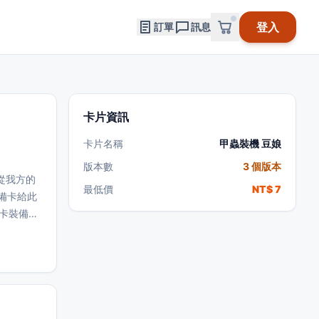
登入
訂單
訊息
卡片資訊
卡片名稱
甲蟲裝機 豆娘
版本數
3 個版本
從我方的
最低價
NT$ 7
備卡給此
卡裝備的
組將「甲蟲
特殊召喚。
級上升3。