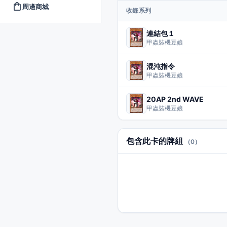
shopping_bag
周邊商城
收錄系列
連結包１
甲蟲裝機豆娘
混沌指令
甲蟲裝機豆娘
20AP 2nd WAVE
甲蟲裝機豆娘
包含此卡的牌組
（0）