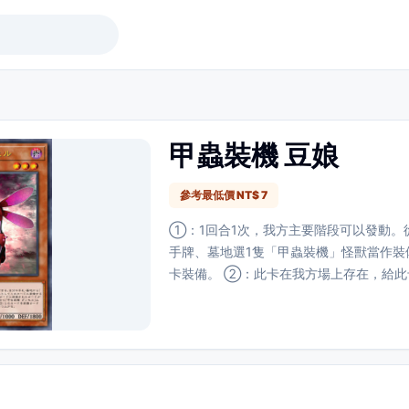
甲蟲裝機 豆娘
參考最低價 NT$ 7
①：1回合1次，我方主要階段可以發動。
手牌、墓地選1隻「甲蟲裝機」怪獸當作裝
卡裝備。 ②：此卡在我方場上存在，給此
卡被送去我方墓地的場合可以發動。從牌
裝機 豆娘」以外的1隻「甲蟲裝機」怪獸
③：將此卡當作裝備卡來裝備的怪獸的等