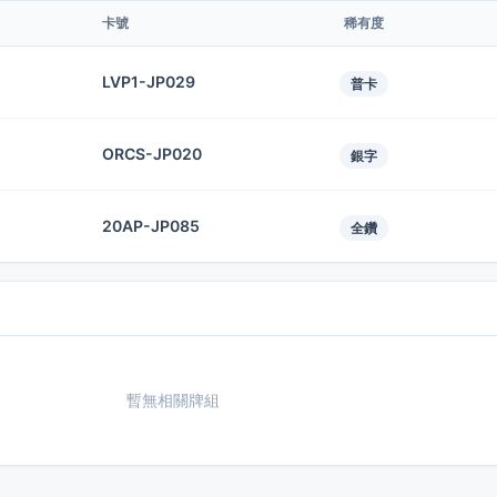
卡號
稀有度
LVP1-JP029
普卡
ORCS-JP020
銀字
20AP-JP085
全鑽
暫無相關牌組