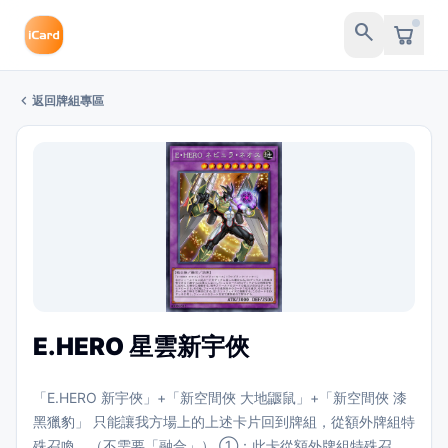
search
chevron_left
返回牌組專區
E.HERO 星雲新宇俠
「E.HERO 新宇俠」+「新空間俠 大地鼴鼠」+「新空間俠 漆
黑獵豹」 只能讓我方場上的上述卡片回到牌組，從額外牌組特
殊召喚。（不需要「融合」） ①：此卡從額外牌組特殊召喚