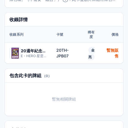
成功的場合發動。依照對手場上的卡片數量，我方從牌組抽
牌。那之後，選場上1張表側表示的卡，那個效果直到回合結
收錄詳情
束時無效。 ②：結束階段發動。此卡回到額外牌組，場上的
卡全部裡側表示除外。
稀有
收錄系列
卡號
價格
度
20TH-
暫無販
金
20週年紀念禮盒
JPB07
售
E・HERO 星雲新生人
亮
包含此卡的牌組
（0）
暫無相關牌組