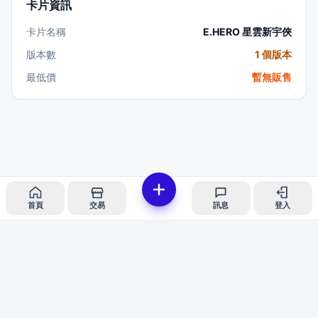
卡片資訊
卡片名稱
E.HERO 星雲新宇俠
版本數
1 個版本
最低價
暫無販售
首頁
交易
訊息
登入
iCard愛卡
隱私政策
服務條款
客服支援