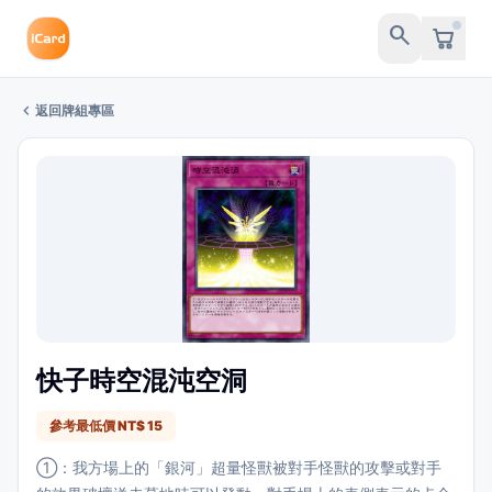
search
chevron_left
返回牌組專區
快子時空混沌空洞
參考最低價 NT$ 15
①：我方場上的「銀河」超量怪獸被對手怪獸的攻擊或對手