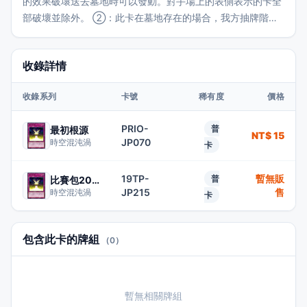
的效果破壞送去墓地時可以發動。對手場上的表側表示的卡全
部破壞並除外。 ②：此卡在墓地存在的場合，我方抽牌階
段，作為進行通常抽牌的代替，將墓地的此卡除外，以我方墓
地1隻「銀河」超量怪獸為對象可以發動。那隻怪獸特殊召
收錄詳情
喚。 ※時空混沌渦
收錄系列
卡號
稀有度
價格
PRIO-
普
最初根源
NT$ 15
JP070
時空混沌渦
卡
19TP-
暫無販
普
比賽包2019
JP215
售
時空混沌渦
卡
包含此卡的牌組
（0）
暫無相關牌組