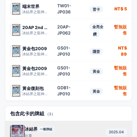
TW01-
端末世界
NT$ 5
普卡
JP036
冰結界之龍神槍龍
20AP-
暫無販
金亮全
20AP 2nd WAVE
JP062
售
冰結界之龍神槍龍
鑽
GS01-
NT$
黃金包2009
隱普
JP010
89
冰結界之龍神槍龍
GS01-
暫無販
黃金包2009
黃金
JP010
售
冰結界之龍神槍龍
GDB1-
暫無販
黃金復刻包
黃金
JP010
售
冰結界之龍神槍龍
包含此卡的牌組
（3）
冰結界
一般牌組
2025.04
比賽