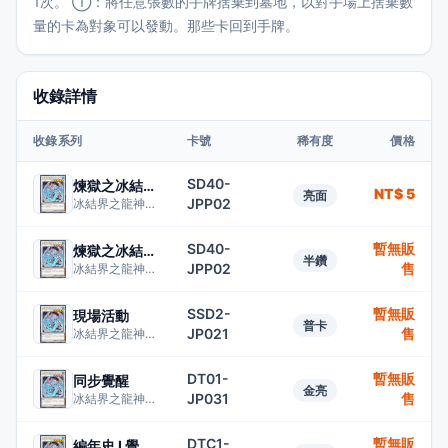
1次。 ①：將任意張數的手牌捨棄到墓地，以對手場上捨棄數
量的卡為對象可以發動。那些卡回到手牌。
收錄詳情
收錄系列
卡號
稀有度
價格
SD40-
煉獄之冰結界
NT$ 5
亮面
JPP02
冰結界之龍神槍龍
SD40-
暫無販
煉獄之冰結界
半鑽
JPP02
售
冰結界之龍神槍龍
SSD2-
暫無販
現場活動
普卡
JP021
售
冰結界之龍神槍龍
DT01-
暫無販
同步覺醒
金亮
JP031
售
冰結界之龍神槍龍
DTC1-
暫無販
編年史 I 覺醒之章